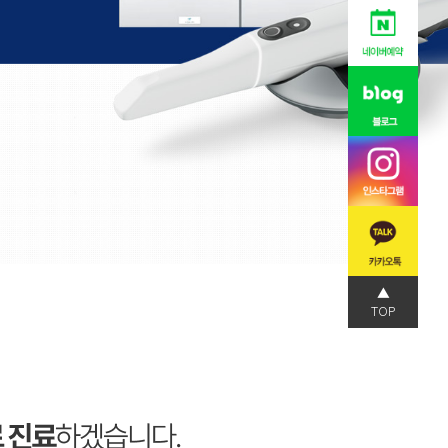
▲
TOP